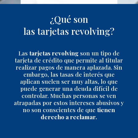
i
c
o
¿Qué son
m
e
las tarjetas revolving?
n
s
a
j
Las
tarjetas revolving
son un tipo de
e
tarjeta de crédito que permite al titular
m
realizar pagos de manera aplazada. Sin
e
n
embargo, las tasas de interés que
s
aplican suelen ser muy altas, lo que
a
puede generar una deuda difícil de
j
controlar. Muchas personas se ven
e
atrapadas por estos intereses abusivos y
no son conscientes de que
tienen
derecho a reclamar.