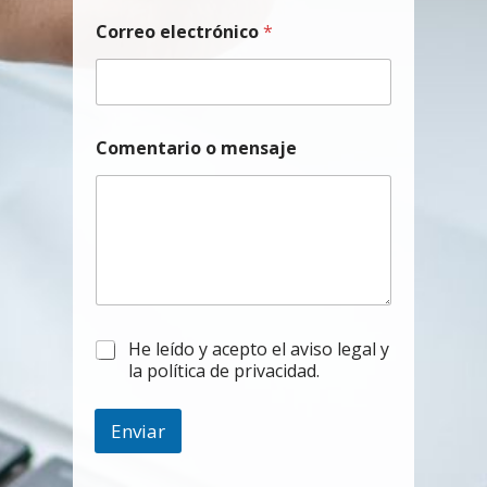
Correo electrónico
*
Comentario o mensaje
e
l
He leído y acepto el aviso legal y
l
e
la política de privacidad.
e
g
c
a
t
l
Enviar
r
*
ó
n