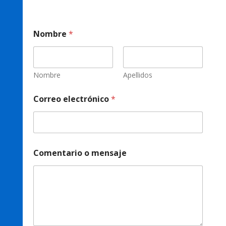
Nombre
*
Nombre
Apellidos
Correo electrónico
*
e
Comentario o mensaje
l
e
c
t
r
ó
n
i