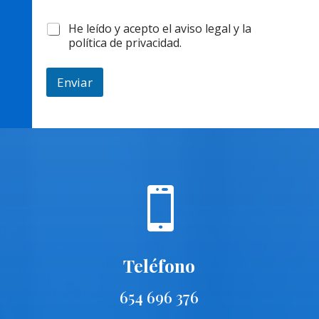
c
o
l
He leído y acepto el aviso legal y la
C
e
política de privacidad.
o
g
m
a
e
l
Enviar
n
*
t
a
r
i
o
m
e

n
s
a
j
e
Teléfono
654 696 376