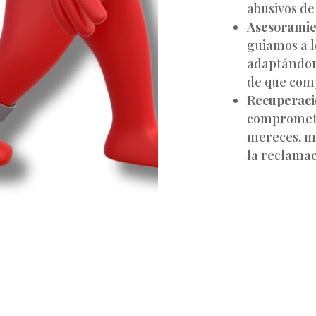
abusivos de 
Asesoramien
guiamos a l
adaptándon
de que com
Recuperació
compromete
mereces, ma
la reclamac