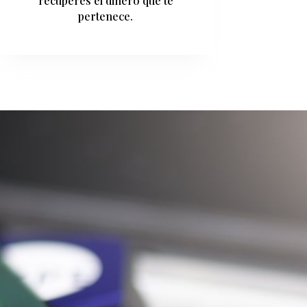
recuperes el dinero que te
pertenece.