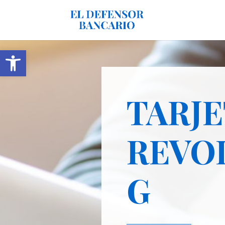
Abrir barra de herramientas
TARJE
REVO
G