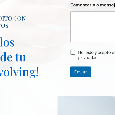
c
Comentario o mensa
t
r
DITO CON
ó
n
VOS
i
c
los
o
*
 de tu
l
He leído y acepto el
e
privacidad.
g
volving!
a
l
Enviar
*